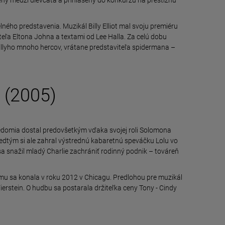
lného predstavenia. Muzikál Billy Elliot mal svoju premiéru
eľa Eltona Johna a textami od Lee Halla. Za celú dobu
Billyho mnoho hercov, vrátane predstaviteľa spidermana –
 (2005)
edomia dostal predovšetkým vďaka svojej roli Solomona
edtým si ale zahral výstrednú kabaretnú speváčku Lolu vo
sa snažil mladý Charlie zachrániť rodinný podnik – továreň
lmu sa konala v roku 2012 v Chicagu. Predlohou pre muzikál
Fierstein. O hudbu sa postarala držiteľka ceny Tony - Cindy