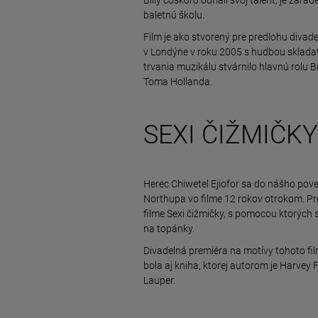
baletnú školu.
Film je ako stvorený pre predlohu divade
v Londýne v roku 2005 s hudbou skladat
trvania muzikálu stvárnilo hlavnú rolu 
Toma Hollanda.
SEXI ČIŽMIČKY
Herec Chiwetel Ejiofor sa do nášho pov
Northupa vo filme 12 rokov otrokom. Pr
filme Sexi čižmičky, s pomocou ktorých 
na topánky.
Divadelná premiéra na motívy tohoto fi
bola aj kniha, ktorej autorom je Harvey 
Lauper.