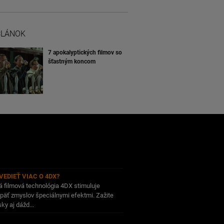
ČLÁNOK
7 apokalyptických filmov so
šťastným koncom
VEDIEŤ VIAC O 4DX?
 filmová technológia 4DX stimuluje
päť zmyslov špeciálnymi efektmi. Zažite
ky aj dážd...