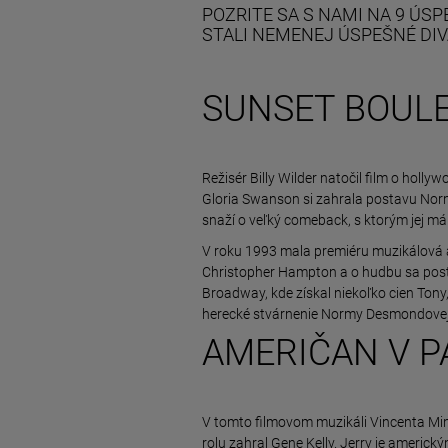
POZRITE SA S NAMI NA 9 ÚS
STALI NEMENEJ ÚSPEŠNÉ DIV
SUNSET BOULE
Režisér Billy Wilder natočil film o holly
Gloria Swanson si zahrala postavu Nor
snaží o veľký comeback, s ktorým jej má
V roku 1993 mala premiéru muzikálová a
Christopher Hampton a o hudbu sa posta
Broadway, kde získal niekoľko cien Tony
herecké stvárnenie Normy Desmondovej
AMERIČAN V PA
V tomto filmovom muzikáli Vincenta Min
rolu zahral Gene Kelly. Jerry je americk