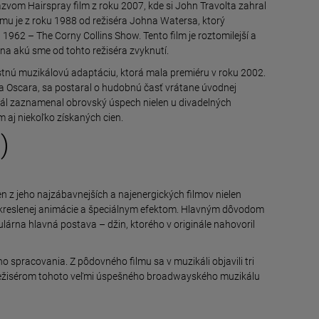
zvom Hairspray film z roku 2007, kde si John Travolta zahral
ilmu je z roku 1988 od režiséra Johna Watersa, ktorý
962 – The Corny Collins Show. Tento film je roztomilejší a
 na akú sme od tohto režiséra zvyknutí.
lastnú muzikálovú adaptáciu, ktorá mala premiéru v roku 2002.
 Oscara, sa postaral o hudobnú časť vrátane úvodnej
kál zaznamenal obrovský úspech nielen u divadelných
om aj niekoľko získaných cien.
)
en z jeho najzábavnejších a najenergických filmov nielen
kreslenej animácie a špeciálnym efektom. Hlavným dôvodom
árna hlavná postava – džin, ktorého v originále nahovoril
ho spracovania. Z pôdovného filmu sa v muzikáli objavili tri
Režisérom tohoto veľmi úspešného broadwayského muzikálu