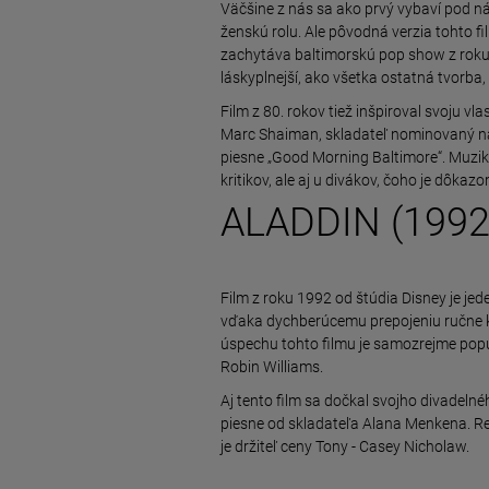
Väčšine z nás sa ako prvý vybaví pod ná
ženskú rolu. Ale pôvodná verzia tohto f
zachytáva baltimorskú pop show z roku 1
láskyplnejší, ako všetka ostatná tvorba,
Film z 80. rokov tiež inšpiroval svoju v
Marc Shaiman, skladateľ nominovaný na
piesne „Good Morning Baltimore“. Muzi
kritikov, ale aj u divákov, čoho je dôkaz
ALADDIN (1992
Film z roku 1992 od štúdia Disney je jed
vďaka dychberúcemu prepojeniu ručne 
úspechu tohto filmu je samozrejme popul
Robin Williams.
Aj tento film sa dočkal svojho divadelné
piesne od skladateľa Alana Menkena. 
je držiteľ ceny Tony - Casey Nicholaw.