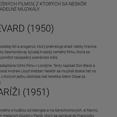
PEŠNÝCH FILMOV, Z KTORÝCH SA NESKÔR
ADELNÉ MUZIKÁLY.
VARD (1950)
woodskej ľsti a arogancii, ktorý prekračuje snáď všetky hranice.
my Desmondovej, bývalej hviezdy nemého filmu, ktorá sa
 pomôcť neúspešný scenárista Gillis.
daptácia tohto filmu v Londýne. Texty napísali Don Black a
ral Andrew Lloyd Webber. Neskôr sa muzikál dostal tieť na
, z ktorých jednu obdržala tiež herečka Glenn Close za
.
RÍŽI (1951)
neliho s hudbou od Georgea a Ira Gerschwinových, si hlavnú
ým maliarom žijúcim v Paríži, ktorý sa zamiluje do Francúzky