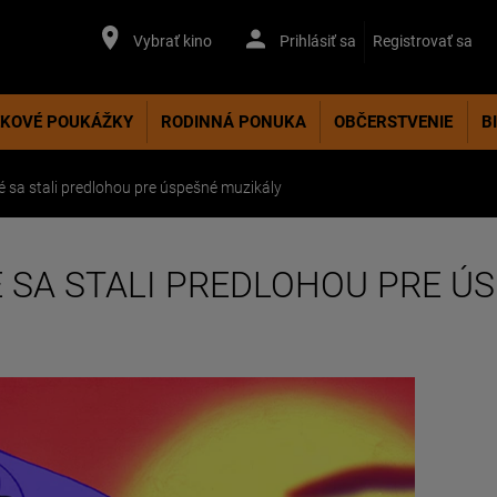
Vybrať kino
Prihlásiť sa
Registrovať sa
KOVÉ POUKÁŽKY
RODINNÁ PONUKA
OBČERSTVENIE
B
ré sa stali predlohou pre úspešné muzikály
É SA STALI PREDLOHOU PRE Ú