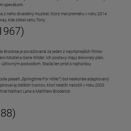
ným spevákom.
 sa z neho divadelný muzikál, ktorý mal premiéru v roku 2014
way, kde získal cenu Tony.
1967)
la Brooksa je považovaná za jeden z najvtipnejších filmov
Zero Mostel a Gene Wilder. Ich postavy majú dokonalý plán,
– účtovným podvodom. Stačaí len prísť s najhoršou
ola pieseň „Springtime For Hitler“) bol neskoršie adaptovaný
roval aj ďalších tvorcov, ktorí neskôr natočili v roku 2005
zahral Nathan Lane a Matthew Broderick.
88)