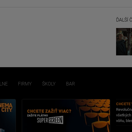
ĎALŠÍ 
LNE
FIRMY
ŠKOLY
BAR
CHCETE 
Revolučná
všetkých 
vôňu, bles