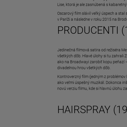
Lise, ktorá je ale zasnúbená s kabaret
Oscarový film slávil veľký úspech a stal
v Paríži a následne v roku 2015 na Brod
PRODUCENTI (
Jedinečná filmová satira od režiséra Me
všetkých dôb. Hlavé úlohy si tu zahrali 
ako na Broadwayi zarobiť kopu peňazí 
divadelnou hrou všetkých dôb.
Kontroverzný film (jedným z problémov b
ako veľmi úspešný muzikál. Dokonca inšpi
novú verziu filmu, kde si hlavnú úlohu 
HAIRSPRAY (19