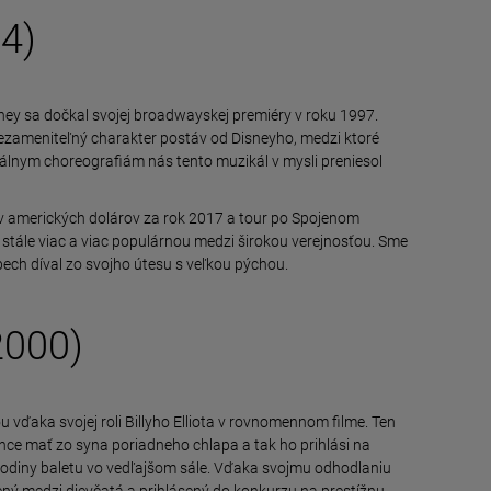
4)
ney sa dočkal svojej broadwayskej premiéry v roku 1997.
ezameniteľný charakter postáv od Disneyho, medzi ktoré
álnym choreografiám nás tento muzikál v mysli preniesol
ov amerických dolárov za rok 2017 a tour po Spojenom
stále viac a viac populárnou medzi širokou verejnosťou. Sme
pech díval zo svojho útesu s veľkou pýchou.
2000)
u vďaka svojej roli Billyho Elliota v rovnomennom filme. Ten
hce mať zo syna poriadneho chlapa a tak ho prihlási na
 hodiny baletu vo vedľajšom sále. Vďaka svojmu odhodlaniu
adený medzi dievčatá a prihlásený do konkurzu na prestížnu