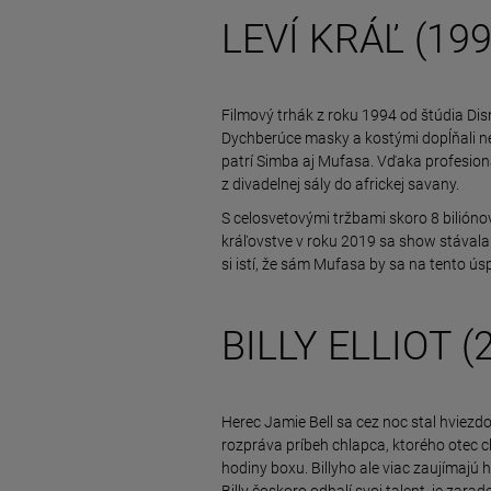
LEVÍ KRÁĽ (199
Filmový trhák z roku 1994 od štúdia Dis
Dychberúce masky a kostými dopĺňali n
patrí Simba aj Mufasa. Vďaka profesion
z divadelnej sály do africkej savany.
S celosvetovými tržbami skoro 8 bilión
kráľovstve v roku 2019 sa show stávala 
si istí, že sám Mufasa by sa na tento ús
BILLY ELLIOT (
Herec Jamie Bell sa cez noc stal hviezdo
rozpráva príbeh chlapca, ktorého otec c
hodiny boxu. Billyho ale viac zaujímajú
Billy čoskoro odhalí svoj talent, je zar