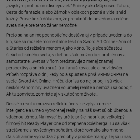
„ázijským protipólom disneyoviek.“ Snímky ako Môj sused Totoro,
Cesta do fantázie, alebo Zámok v oblakoch pozná a videl snáď
každý. Práve tie sú dôkazom, že preniknúť do povedomia celého
sveta nie je pre tento žáner nemožné.
Preto sa na anime pochopiteľne dostáva aj v prípade uvedenia do
kín, kde sa môžete momentálne tešiť na Sword Art Online - Aria of
a Starles od režiséra menom Ajako Kóno. To je síce súčasťou
širšieho fikčného sveta, vidieť ho však možno bez problémov aj
samostatne. Svet sa v ňom predstavuje z menej známej
perspektívy a snímku si užijú aj fanúšikovia, ale aj noví diváci.
Príbeh rozpráva o dni, kedy bola spustená prvá VRMMORPG na
svete, Sword Art Online. Hráči, ktorí sa do nej pripojili sú však
neskôr Pánom hry uväznení vo umelej realite a nemôžu sa odpojiť.
Ak tu zomriete, zomriete aj v skutočnom živote…
Desivé a realitu mrazivo reflektujúce vízie vplyvu umelej
inteligencie a umelo vytvorenej reality na náš svet sú obľúbenou a
vďačnou témou. Na myseľ by určite prišiel napríklad veľkolepý
filmový hit Ready Player One od Stephena Spielberga. Tu sa však
stretávame s nevšedným poňatím, ktoré rovnako ako mnoho
ďalších anime vychádza z predlohy v podobe mangy. Tej sa u nás