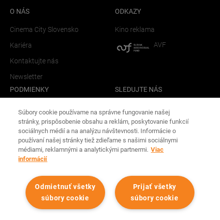
O NÁS
ODKAZY
Cinema City Slovensko
Kino reklama
AVF
Kariéra
Kontaktujte nás
Newsletter
PODMIENKY
SLEDUJTE NÁS
Facebook
Všeobecné obchodné podmienky
Súbory cookie používame na správne fungovanie našej
Instagram
stránky, prispôsobenie obsahu a reklám, poskytovanie funkcií
Ochrana osobných údajov
sociálnych médií a na analýzu návštevnosti. Informácie o
MOBILNÁ APLIKÁCIA
FAQ
používaní našej stránky tiež zdieľame s našimi sociálnymi
médiami, reklamnými a analytickými partnermi.
Viac
Spravovať Cookies
Android
informácií
iOS
Odmietnuť všetky
Prijať všetky
Všetky práva vyhradené spoločnosťou Cinema City Slovensko
súbory cookie
súbory cookie
2026
©