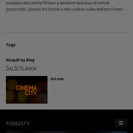
podobne ako anime filmom a seriálom dostáva ohromné ​​
pozornosti. (Sword Art Online u nás vydáva vydavateľstvo Crew).
Tagy:
Naspäť na blog
ĎALŠÍ ČLÁNOK
Ant.man
FORMÁTY
TOGGL