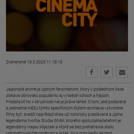
Zverejnené 13.3.2023 11:18:10
Japonské anime je úplným fenoménom, ktorý v poslednom čase
získava obrovskú popularitu aj v našich luhoch a hájoch.
Predstaviť ho v stručnosti nie je práve ľahké. O tom, aké podarené
a jedinečné môžu týmto špecifickým štýlom animácie vytvorené
filmy byť, svedčí napríklad dnes už notoricky preslávená a úplne
legendárna tvorba Studia Ghibli, ktorého spoluzakladateľom je
legendárny Hajao Mijazaki a ktoré sa bez preháňania stalo
celosvetovým fenoménom a je tak, čo a popularity akýmsi