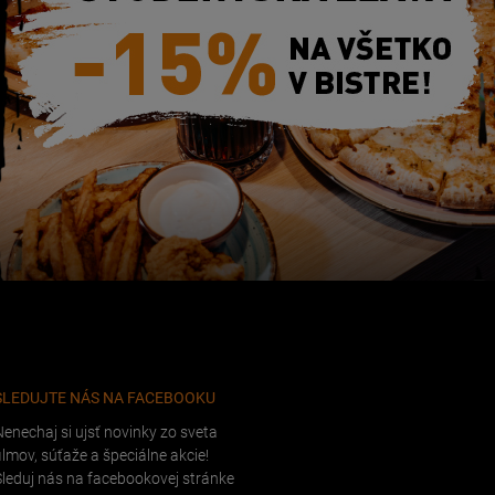
SLEDUJTE NÁS NA FACEBOOKU
Nenechaj si ujsť novinky zo sveta
ilmov, súťaže a špeciálne akcie!
Sleduj nás na facebookovej stránke