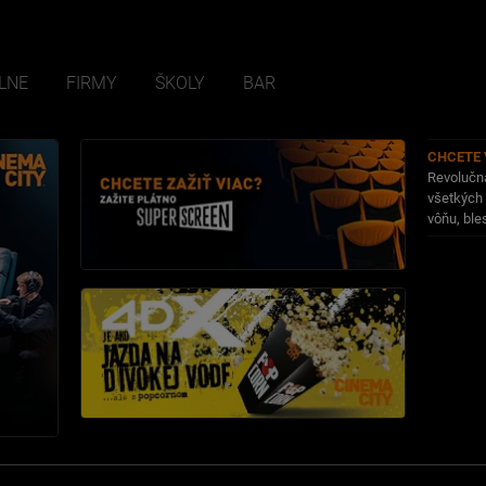
LNE
FIRMY
ŠKOLY
BAR
CHCETE 
Revolučná
všetkých 
vôňu, bles