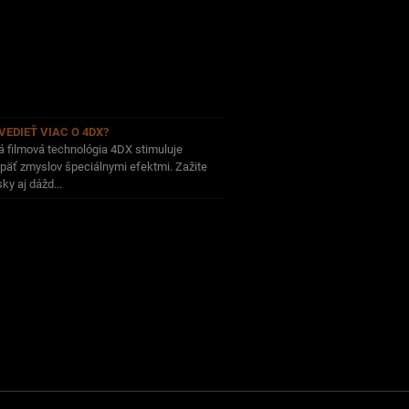
VEDIEŤ VIAC O 4DX?
 filmová technológia 4DX stimuluje
päť zmyslov špeciálnymi efektmi. Zažite
ky aj dážd...