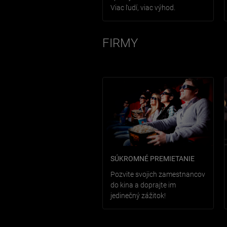
Viac ľudí, viac výhod.
FIRMY
SÚKROMNÉ PREMIETANIE
Pozvite svojich zamestnancov
do kina a doprajte im
jedinečný zážitok!