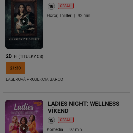
OBSAH
Horor, Thriller
|
92 min
2D
FI (TITULKY CS)
21:30
LASEROVÁ PROJEKCIA BARCO
LADIES NIGHT: WELLNESS
VÍKEND
OBSAH
Komédia
|
97 min