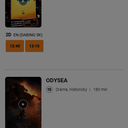
2D
EN (DABING SK)
12:40
13:10
ODYSEA
Dráma, Historický
|
180 min