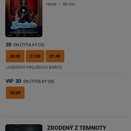
Horor
|
86 min
2D
EN (TITULKY CS)
20:00
21:00
21:40
LASEROVÁ PROJEKCIA BARCO
VIP
2D
EN (TITULKY CS)
22:00
ZRODENÝ Z TEMNOTY