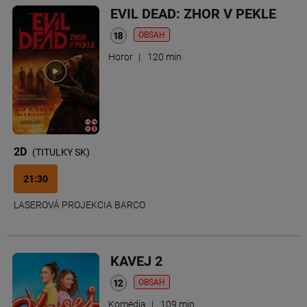
EVIL DEAD: ZHOR V PEKLE
OBSAH
Horor
|
120 min
2D
(TITULKY SK)
21:30
LASEROVÁ PROJEKCIA BARCO
KAVEJ 2
OBSAH
Komédia
|
109 min