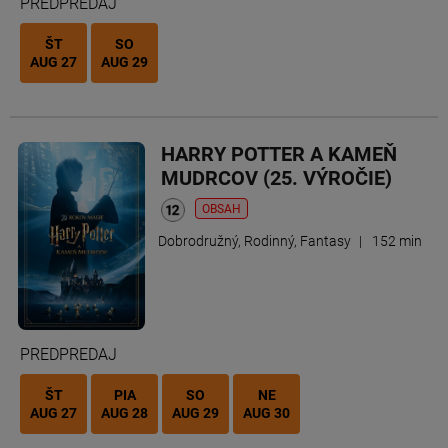
PREDPREDAJ
ŠT
SO
AUG 27
AUG 29
HARRY POTTER A KAMEŇ
MUDRCOV (25. VÝROČIE)
OBSAH
Dobrodružný, Rodinný, Fantasy
|
152 min
PREDPREDAJ
ŠT
PIA
SO
NE
AUG 27
AUG 28
AUG 29
AUG 30