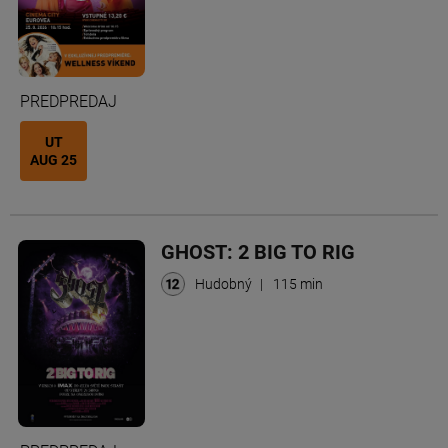
PREDPREDAJ
UT
AUG 25
GHOST: 2 BIG TO RIG
Hudobný
|
115 min