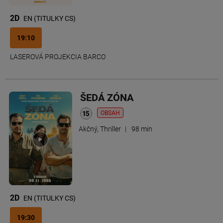
2D
EN (TITULKY CS)
19:10
LASEROVÁ PROJEKCIA BARCO
ŠEDÁ ZÓNA
OBSAH
Akčný, Thriller
|
98 min
2D
EN (TITULKY CS)
19:30