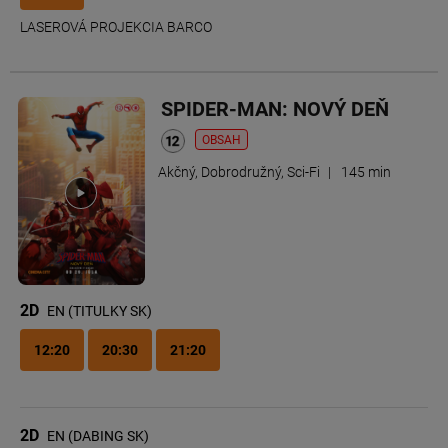
LASEROVÁ PROJEKCIA BARCO
SPIDER-MAN: NOVÝ DEŇ
OBSAH
Akčný, Dobrodružný, Sci-Fi
|
145 min
2D
EN (TITULKY SK)
12:20
20:30
21:20
2D
EN (DABING SK)