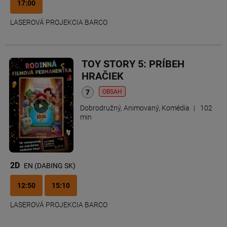
17:00
LASEROVÁ PROJEKCIA BARCO
TOY STORY 5: PRÍBEH
HRAČIEK
OBSAH
Dobrodružný, Animovaný, Komédia
|
102
min
2D
EN (DABING SK)
12:50
15:10
LASEROVÁ PROJEKCIA BARCO