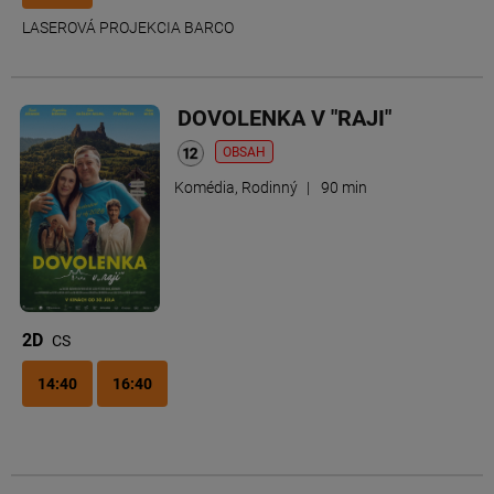
LASEROVÁ PROJEKCIA BARCO
DOVOLENKA V "RAJI"
OBSAH
Komédia, Rodinný
|
90 min
2D
CS
14:40
16:40