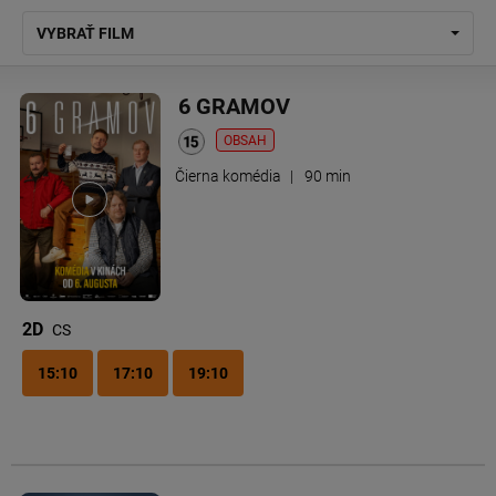
VYBRAŤ FILM
6 GRAMOV
OBSAH
Čierna komédia
|
90 min
2D
CS
15:10
17:10
19:10