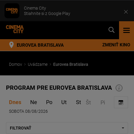
Cinema City
Stiahnite si z Google Play
TOG
NAV
ZMENIŤ KINO
EUROVEA BRATISLAVA
Domov
Uvádzame
Eurovea Bratislava
PROGRAM PRE EUROVEA BRATISLAVA
Dnes
Ne
Po
Ut
St
Št
Pi
SOBOTA 08/08/2026
FILTROVAŤ