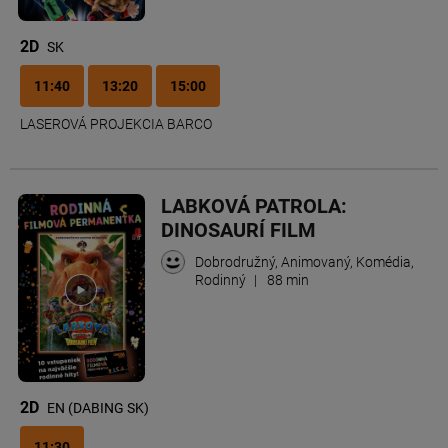
2D
SK
11:40
13:20
15:00
LASEROVÁ PROJEKCIA BARCO
LABKOVÁ PATROLA:
DINOSAURÍ FILM
Dobrodružný, Animovaný, Komédia,
Rodinný
|
88 min
2D
EN (DABING SK)
11:30