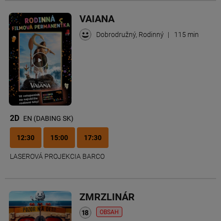
VAIANA
Dobrodružný, Rodinný
|
115 min
2D
EN (DABING SK)
12:30
15:00
17:30
LASEROVÁ PROJEKCIA BARCO
ZMRZLINÁR
OBSAH