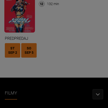
132 min
PREDPREDAJ
ST
SO
SEP 2
SEP 5
FILMY
TOGGLE