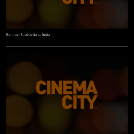
Gunnovi Strážcovia sa lúčia