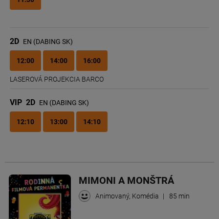
2D
EN (DABING SK)
12:00
14:00
16:00
LASEROVÁ PROJEKCIA BARCO
VIP
2D
EN (DABING SK)
12:10
13:00
14:10
MIMONI A MONŠTRÁ
Animovaný, Komédia
|
85 min