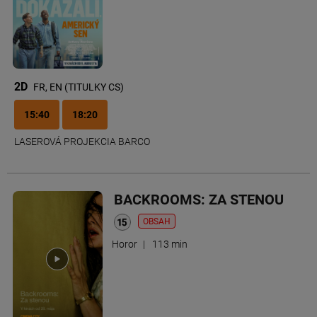
2D
FR, EN (TITULKY CS)
15:40
18:20
LASEROVÁ PROJEKCIA BARCO
BACKROOMS: ZA STENOU
OBSAH
Horor
|
113 min