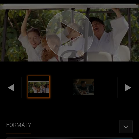
FORMÁTY
TOGGLE