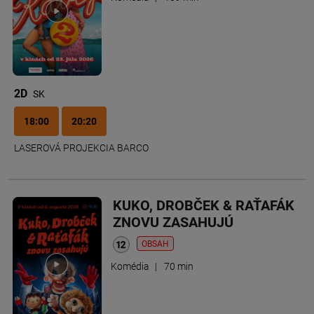
2D
SK
18:00
20:20
LASEROVÁ PROJEKCIA BARCO
KUKO, DROBČEK & RAŤAFÁK
ZNOVU ZASAHUJÚ
OBSAH
Komédia
|
70 min