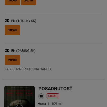
16:40
20:10
2D
EN (TITULKY SK)
18:40
2D
EN (DABING SK)
20:00
LASEROVÁ PROJEKCIA BARCO
POSADNUTOSŤ
OBSAH
Horor
|
109 min