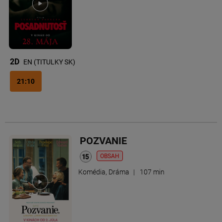
2D
EN (TITULKY SK)
21:10
POZVANIE
OBSAH
Komédia, Dráma
|
107 min