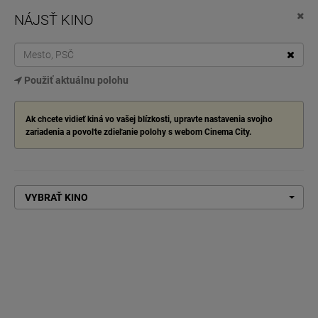
NÁJSŤ KINO
Cinema City
Stiahnite si z Google Play
TOG
Použiť aktuálnu polohu
NAV
VYBRAŤ KINO
Ak chcete vidieť kiná vo vašej blízkosti, upravte nastavenia svojho
zariadenia a povoľte zdieľanie polohy s webom Cinema City.
Domov
Toy Story 5: Príbeh hračiek
TOY STORY 5: PRÍBEH HRAČIEK
VYBRAŤ KINO
VSTUPENKY