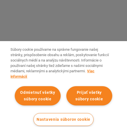
Newsletter
PODMIENKY
SLEDUJTE NÁS
Facebook
Všeobecné obchodné podmienky
Instagram
Ochrana osobných údajov
MOBILNÁ APLIKÁCIA
FAQ
Spravovať Cookies
Android
Súbory cookie používame na správne fungovanie našej
stránky, prispôsobenie obsahu a reklám, poskytovanie funkcií
iOS
sociálnych médií a na analýzu návštevnosti. Informácie o
používaní našej stránky tiež zdieľame s našimi sociálnymi
médiami, reklamnými a analytickými partnermi.
Viac
Ak máte otázky, volajte na +421 902 517 669. Po-Pia: 8:00 – 20:00
informácií
a So-Ne: 10:00 – 20:00 alebo na
info@cinemacity.sk
. Cena hovoru
závisí od vašej mobilnej spoločnosti.
Odmietnuť všetky
Prijať všetky
Všetky práva vyhradené spoločnosťou Cinema City Slovensko
súbory cookie
súbory cookie
2026
©
Nastavenia súborov cookie
ZAKÚP SI VSTUPENKU NA FILM!